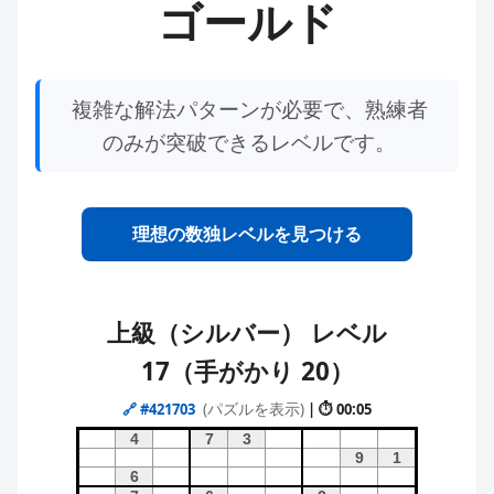
ゴールド
複雑な解法パターンが必要で、熟練者
のみが突破できるレベルです。
理想の数独レベルを見つける
上級（シルバー） レベル
17（手がかり 20）
(パズルを表示)
🔗
#421703
| ⏱ 00:05