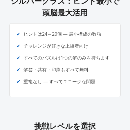
シルバークラス：ヒント最小で
頭脳最大活用
ヒントは24～20個 ― 最小構成の数独
チャレンジが好きな上級者向け
すべてのパズルは1つの解のみを持ちます
解答・共有・印刷もすべて無料
重複なし ― すべてユニークな問題
挑戦レベルを選択