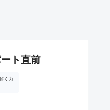
パート直前
解く力