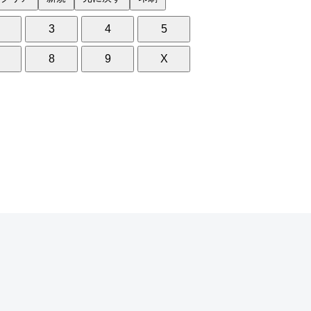
3
4
5
8
9
X