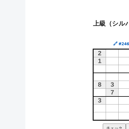
上級（シルバ
🔗
#24
チェック