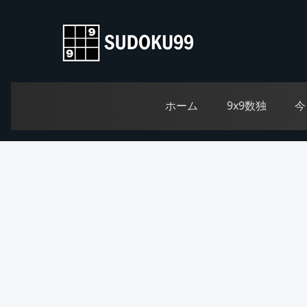
ホーム
9x9数独
今