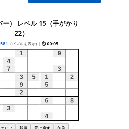
ー） レベル 15（手がかり
22）
6581
| ⏱ 00:05
(パズルを表示)
クリア
新規
元に戻す
印刷