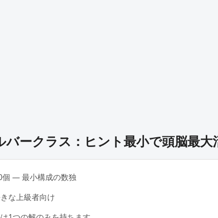
ルバークラス：ヒント最小で頭脳最大
0個 ― 最小構成の数独
好きな上級者向け
は1つの解のみを持ちます